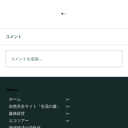
コメント
コメントを追加…
フォレスターズフォーラム
Menu
ホーム
自然共生サイト「生花の森」
森林経営
エコツアー
地域経済の活性化