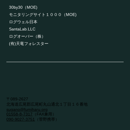
30by30（MOE)
モニタリングサイト１０００（MOE)
ログウェル日本
SantaLab.LLC
ログオーバー（株）
(有)天竜フォレスター
〒089-2627
​北海道広尾郡広尾町丸山通北１丁目１６番地
sugano@fumiharu.org
01558-8-7317​
（FAX兼用）
090-9027-3751
（菅野携帯）