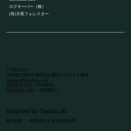
ログオーバー（株）
(有)天竜フォレスター
〒089-2627
​北海道広尾郡広尾町丸山通北１丁目１６番地
sugano@fumiharu.org
01558-8-7317​
（FAX兼用）
090-9027-3751
（菅野携帯）
Dsigned by SantaLab
© 2023 一般財団法人 史春森林財団