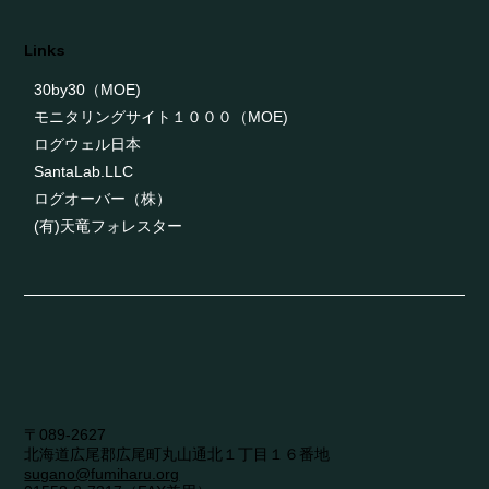
Links
30by30（MOE)
モニタリングサイト１０００（MOE)
ログウェル日本
SantaLab.LLC
ログオーバー（株）
(有)天竜フォレスター
〒089-2627
​北海道広尾郡広尾町丸山通北１丁目１６番地
sugano@fumiharu.org