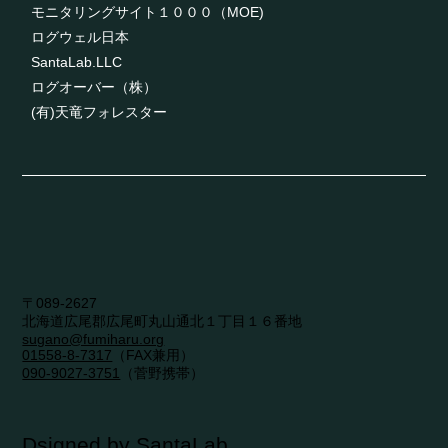
モニタリングサイト１０００（MOE)
ログウェル日本
SantaLab.LLC
ログオーバー（株）
(有)天竜フォレスター
〒089-2627
​北海道広尾郡広尾町丸山通北１丁目１６番地
sugano@fumiharu.org
01558-8-7317​
（FAX兼用）
090-9027-3751
（菅野携帯）
Dsigned by SantaLab